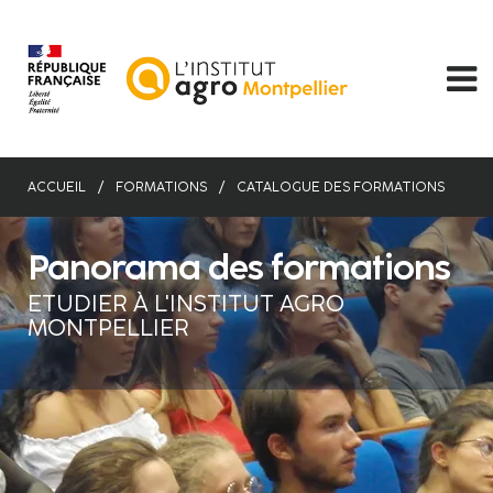
Aller
au
contenu
principal
ACCUEIL
FORMATIONS
CATALOGUE DES FORMATIONS
Panorama des formations
ETUDIER À L'INSTITUT AGRO
MONTPELLIER