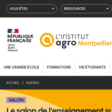
Aller
au
VOUS ÊTES
RESSOURCES
contenu
principal
UNE GRANDE ÉCOLE
FORMATIONS
VIE ÉTUDIANTE
ACCUEIL
AGENDA
SALON
Le salon de l’enseignement s