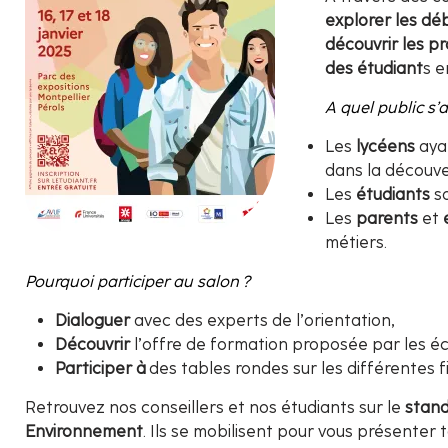
explorer les dé
découvrir les 
des étudiant
s e
A quel public s’a
Les
lycéens
ayan
dans la découve
Les
étudiants
so
Les
parents
et
métiers.
Pourquoi participer au salon ?
Dialoguer
avec des experts de l’orientation,
Découvrir
l’offre de formation proposée par les éco
Participer à
des tables rondes sur les différentes fi
Retrouvez nos conseillers et nos étudiants sur le
stan
Environnement
. Ils se mobilisent pour vous présenter