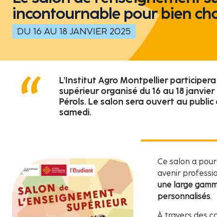
incontournable pour bien cho
DU 16 AU 18 JANVIER 2025
L’Institut Agro Montpellier participer
supérieur organisé du 16 au 18 janvier
Pérols. Le salon sera ouvert au public 
samedi.
Ce salon a pour
avenir professi
une large gamme
personnalisés
.
À travers des co