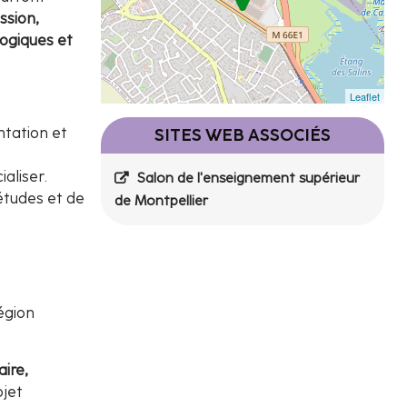
ssion,
ogiques et
Leaflet
ntation et
SITES WEB ASSOCIÉS
aliser.
Salon de l'enseignement supérieur
études et de
de Montpellier
égion
aire,
ojet