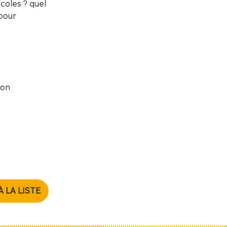
coles ? quel
 pour
ion
À LA LISTE