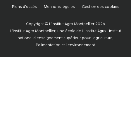
Plans d'accès
Mentions légales
Gestion des cookies
Copyright © L'Institut Agro Montpellier 2026
L'Institut Agro Montpellier, une école de L'Institut Agro - Institut
national d'enseignement supérieur pour l'agriculture,
l'alimentation et l'environnement