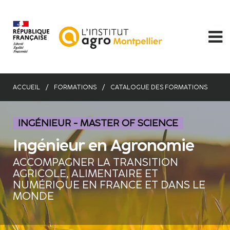
Aller
au
contenu
principal
ACCUEIL
FORMATIONS
CATALOGUE DES FORMATIONS
INGÉNIEUR - MASTER OF SCIENCE
Ingénieur en Agronomie
ACCOMPAGNER LA TRANSITION
AGRICOLE, ALIMENTAIRE ET
NUMÉRIQUE EN FRANCE ET DANS LE
MONDE