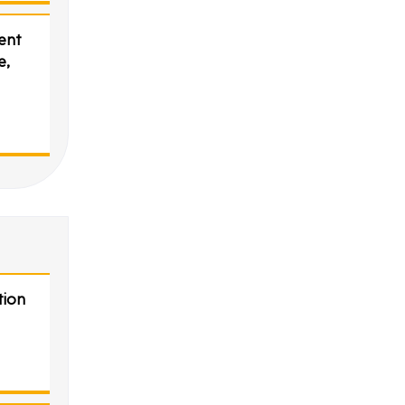
ent
e,
tion