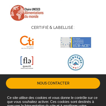
CERTIFIÉ & LABELLISÉ :
NOUS CONTACTER
Ce site utilise des cookies et vous donne le contrôle sur ce
Plans d'accès
Mentions légales
Gestion des cookies
que vous souhaitez activer. Ces cookies sont destinés à
mesurer la fréquentation du site et à améliorer votre