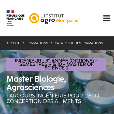
Aller
au
contenu
principal
ACCUEIL
FORMATIONS
CATALOGUE DES FORMATIONS
INGÉNIEUR - 3° ANNÉE (OPTIONS) –
SEMESTRES 9 & 10 - MASTER OF
SCIENCE 2
Master Biologie,
Agrosciences
PARCOURS INGÉNIERIE POUR L’ÉCO-
CONCEPTION DES ALIMENTS