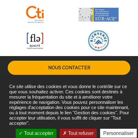
NOUS CONTACTER
Ce site utilise des cookies et vous donne le contrôle sur ce
Plans d'accès
Mentions légales
Gestion des cookies
que vous souhaitez activer. Ces cookies sont destinés à
mesurer la fréquentation du site et à améliorer votre
expérience de navigation. Vous pouvez personnaliser les
réglages d'acceptation des cookies pour ce site maintenant,
Copyright © L'Institut Agro Montpellier 2026
ou à tout moment depuis le lien "Gestion des cookies". Pour
L'Institut Agro Montpellier, une école de L'Institut Agro - Institut
accepter leur utilisation, il vous suffit de cliquer sur "Tout
accepter".
national d'enseignement supérieur pour l'agriculture,
l'alimentation et l'environnement
Tout accepter
Tout refuser
Personnaliser