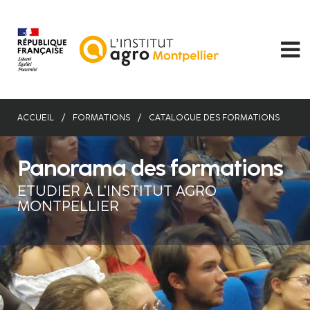
Aller
au
contenu
principal
ACCUEIL
FORMATIONS
CATALOGUE DES FORMATIONS
Panorama des formations
ETUDIER À L'INSTITUT AGRO
MONTPELLIER