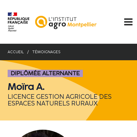
Aller
au
contenu
principal
ACCUEIL
TÉMOIGNAGES
DIPLÔMÉE ALTERNANTE
Moïra A.
LICENCE GESTION AGRICOLE DES
ESPACES NATURELS RURAUX