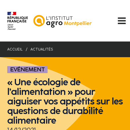
Aller
au
contenu
principal
ACCUEIL
ACTUALITÉS
EVÉNEMENT
« Une écologie de
l’alimentation » pour
aiguiser vos appétits sur les
questions de durabilité
alimentaire
14/12/2021