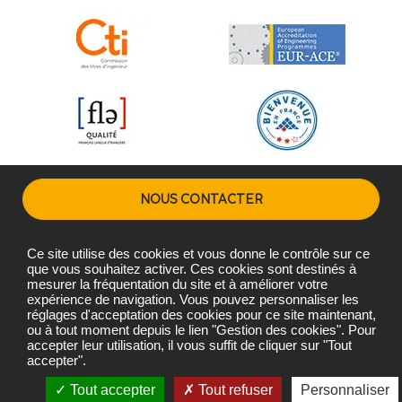
NOUS CONTACTER
Ce site utilise des cookies et vous donne le contrôle sur ce
Plans d'accès
Mentions légales
Gestion des cookies
que vous souhaitez activer. Ces cookies sont destinés à
mesurer la fréquentation du site et à améliorer votre
expérience de navigation. Vous pouvez personnaliser les
réglages d'acceptation des cookies pour ce site maintenant,
Copyright © L'Institut Agro Montpellier 2026
ou à tout moment depuis le lien "Gestion des cookies". Pour
L'Institut Agro Montpellier, une école de L'Institut Agro - Institut
accepter leur utilisation, il vous suffit de cliquer sur "Tout
accepter".
national d'enseignement supérieur pour l'agriculture,
l'alimentation et l'environnement
Tout accepter
Tout refuser
Personnaliser