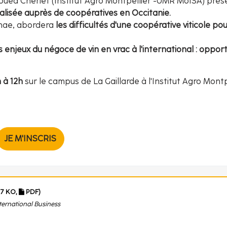
Foued Cheriet (Institut Agro Montpellier -UMR MoISA) pré
réalisée auprès de coopératives en Occitanie.
nnae, abordera
les difficultés d'une coopérative viticole po
 enjeux du négoce de vin en vrac à l'international : oppor
h à 12h
sur le campus de La Gaillarde à l'Institut Agro Montp
JE M'INSCRIS
27 KO,
PDF)
ernational Business