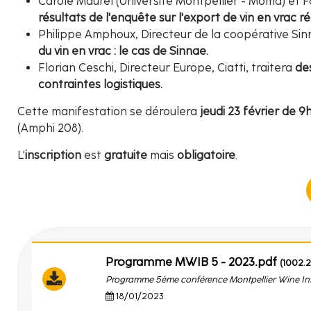
Carole Maurel (Université Montpellier - Moma) et 
résultats de l'enquête sur l'export de vin en vrac 
Philippe Amphoux, Directeur de la coopérative Si
du vin en vrac : le cas de Sinnae.
Florian Ceschi, Directeur Europe, Ciatti, traitera
des
contraintes logistiques.
Cette manifestation se déroulera
jeudi 23 février de 9
(Amphi 208).
L'
inscription
est
gratuite
mais
obligatoire
.
Programme MWIB 5 - 2023.pdf
(1002.
Programme 5ème conférence Montpellier Wine Int
18/01/2023