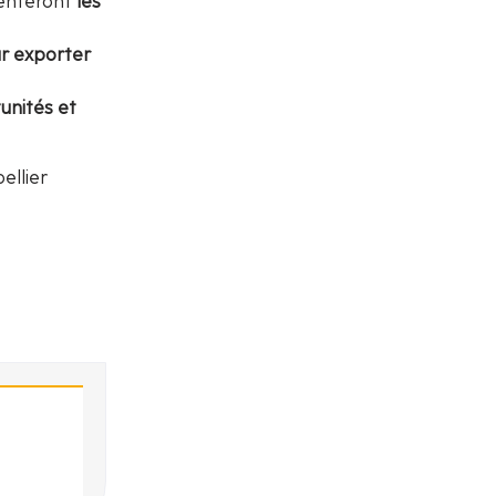
senteront
les
ur exporter
tunités et
ellier