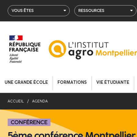
Aller
au
VOUS ÊTES
RESSOURCES
contenu
principal
UNE GRANDE ÉCOLE
FORMATIONS
VIE ÉTUDIANTE
ACCUEIL
AGENDA
CONFÉRENCE
5ème conférence Montpellier