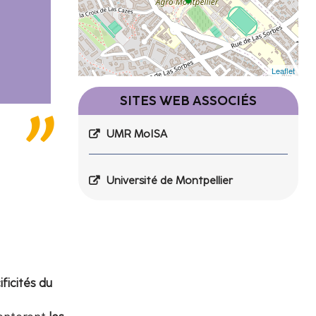
Leaflet
SITES WEB ASSOCIÉS
UMR MoISA
Université de Montpellier
ificités du