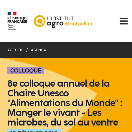
Aller
au
contenu
principal
ACCUEIL
AGENDA
COLLOQUE
8e colloque annuel de la
Chaire Unesco
"Alimentations du Monde" :
Manger le vivant - Les
microbes, du sol au ventre