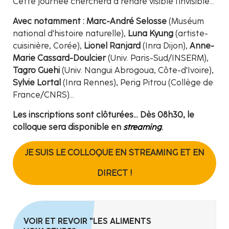
Cette journée cherchera à rendre visible l'invisible...
Avec notamment : Marc-André Selosse
(Muséum
national d'histoire naturelle),
Luna Kyung
(artiste-
cuisinière, Corée),
Lionel Ranjard
(Inra Dijon),
Anne-
Marie Cassard-Doulcier
(Univ. Paris-Sud/INSERM),
Tagro Guehi
(Univ. Nangui Abrogoua, Côte-d'Ivoire),
Sylvie Lortal
(Inra Rennes), Perig Pitrou (Collège de
France/CNRS)...
Les inscriptions sont clôturées... Dès 08h30, le
colloque sera disponible en
streaming
.
JE SUIS LE COLLOQUE EN STREAMING ET EN
DIRECT !
VOIR ET REVOIR "LES ALIMENTS