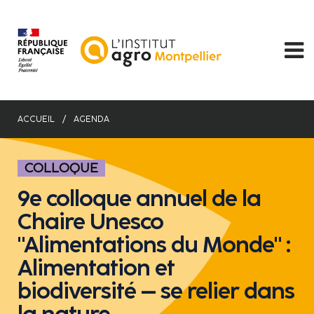
Aller
au
contenu
principal
ACCUEIL
AGENDA
COLLOQUE
9e colloque annuel de la
Chaire Unesco
"Alimentations du Monde" :
Alimentation et
biodiversité – se relier dans
la nature