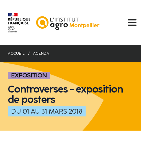
Aller
au
contenu
principal
ACCUEIL
AGENDA
EXPOSITION
Controverses - exposition
de posters
DU 01 AU 31 MARS 2018