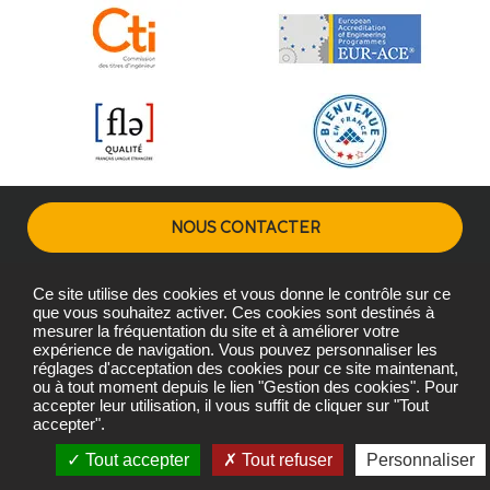
NOUS CONTACTER
Ce site utilise des cookies et vous donne le contrôle sur ce
Plans d'accès
Mentions légales
Gestion des cookies
que vous souhaitez activer. Ces cookies sont destinés à
mesurer la fréquentation du site et à améliorer votre
expérience de navigation. Vous pouvez personnaliser les
réglages d'acceptation des cookies pour ce site maintenant,
Copyright © L'Institut Agro Montpellier 2026
ou à tout moment depuis le lien "Gestion des cookies". Pour
L'Institut Agro Montpellier, une école de L'Institut Agro - Institut
accepter leur utilisation, il vous suffit de cliquer sur "Tout
accepter".
national d'enseignement supérieur pour l'agriculture,
l'alimentation et l'environnement
Tout accepter
Tout refuser
Personnaliser