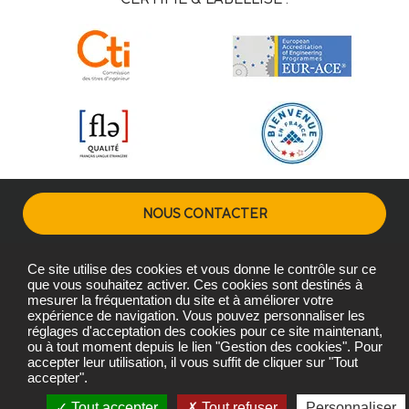
NOUS CONTACTER
Ce site utilise des cookies et vous donne le contrôle sur ce
Plans d'accès
Mentions légales
Gestion des cookies
que vous souhaitez activer. Ces cookies sont destinés à
mesurer la fréquentation du site et à améliorer votre
expérience de navigation. Vous pouvez personnaliser les
réglages d'acceptation des cookies pour ce site maintenant,
Copyright © L'Institut Agro Montpellier 2026
ou à tout moment depuis le lien "Gestion des cookies". Pour
L'Institut Agro Montpellier, une école de L'Institut Agro - Institut
accepter leur utilisation, il vous suffit de cliquer sur "Tout
accepter".
national d'enseignement supérieur pour l'agriculture,
l'alimentation et l'environnement
Tout accepter
Tout refuser
Personnaliser