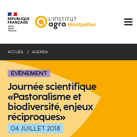
Aller
au
contenu
principal
ACCUEIL
AGENDA
EVÉNEMENT
Journée scientifique
«Pastoralisme et
biodiversité, enjeux
réciproques»
04 JUILLET 2018