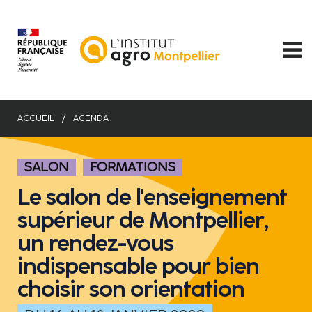
Aller
au
contenu
principal
ACCUEIL
AGENDA
SALON
FORMATIONS
Le salon de l'enseignement
supérieur de Montpellier,
un rendez-vous
indispensable pour bien
choisir son orientation