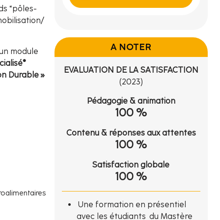
ds “pôles-
obilisation/
A NOTER
'un module
ialisé®
EVALUATION DE LA SATISFACTION
on Durable »
(2023)
Pédagogie & animation
100 %
Contenu & réponses aux attentes
100 %
Satisfaction globale
100 %
groalimentaires
Une formation en présentiel
avec les étudiants du Mastère