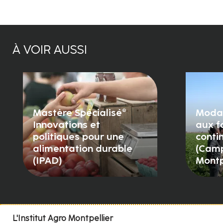
À VOIR AUSSI
Mastère Spécialisé®
Modal
Innovations et
aux f
politiques pour une
conti
alimentation durable
(Camp
(IPAD)
Montp
L'Institut Agro Montpellier