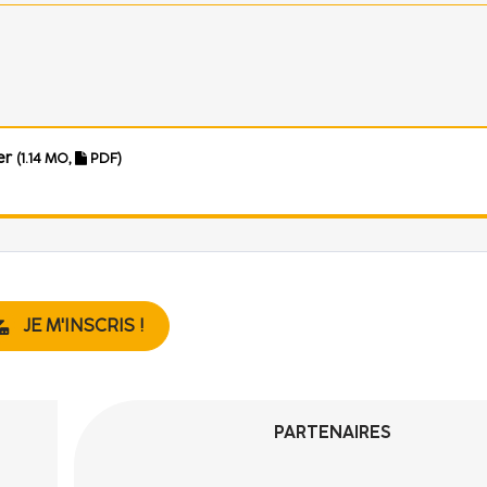
er
(1.14 MO,
PDF)
JE M'INSCRIS !
PARTENAIRES