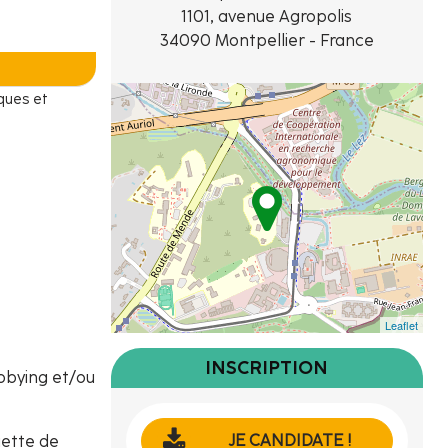
1101, avenue Agropolis
34090 Montpellier - France
ques et
Leaflet
INSCRIPTION
bbying et/ou
JE CANDIDATE !
uette de