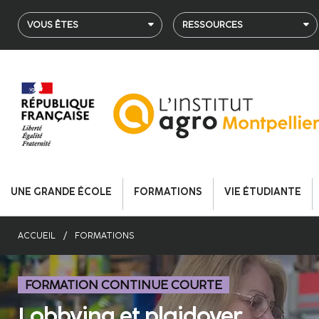
Aller
au
VOUS ÊTES
RESSOURCES
contenu
principal
UNE GRANDE ÉCOLE
FORMATIONS
VIE ÉTUDIANTE
ACCUEIL
FORMATIONS
FORMATION CONTINUE COURTE
Lobbying et plaidoyer