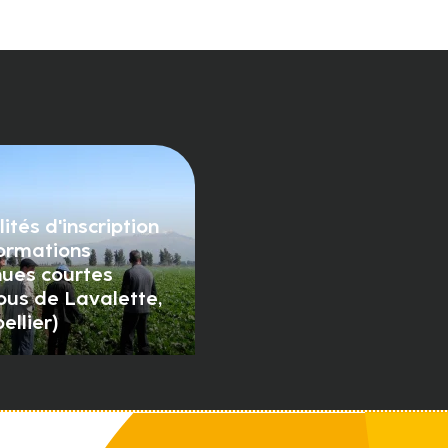
ités d'inscription
ormations
nues courtes
us de Lavalette,
ellier)