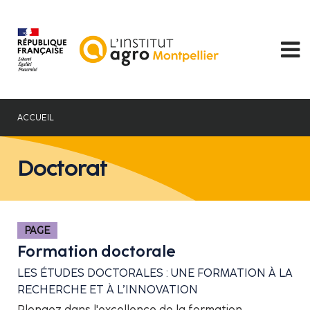
Aller
au
contenu
principal
ACCUEIL
Doctorat
PAGE
Formation doctorale
LES ÉTUDES DOCTORALES : UNE FORMATION À LA
RECHERCHE ET À L’INNOVATION
Plongez dans l'excellence de la formation