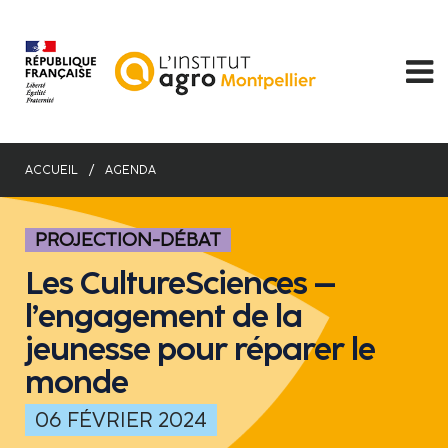
Aller
au
contenu
principal
ACCUEIL
AGENDA
PROJECTION-DÉBAT
Les CultureSciences –
l’engagement de la
jeunesse pour réparer le
monde
06 FÉVRIER 2024