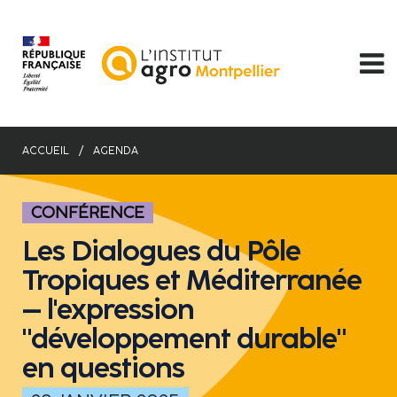
Aller
au
contenu
principal
ACCUEIL
AGENDA
CONFÉRENCE
Les Dialogues du Pôle
Tropiques et Méditerranée
– l'expression
"développement durable"
en questions