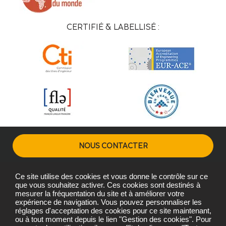
CERTIFIÉ & LABELLISÉ :
NOUS CONTACTER
Ce site utilise des cookies et vous donne le contrôle sur ce
Plans d'accès
Mentions légales
Gestion des cookies
que vous souhaitez activer. Ces cookies sont destinés à
mesurer la fréquentation du site et à améliorer votre
expérience de navigation. Vous pouvez personnaliser les
réglages d'acceptation des cookies pour ce site maintenant,
Copyright © L'Institut Agro Montpellier 2026
ou à tout moment depuis le lien "Gestion des cookies". Pour
L'Institut Agro Montpellier, une école de L'Institut Agro - Institut