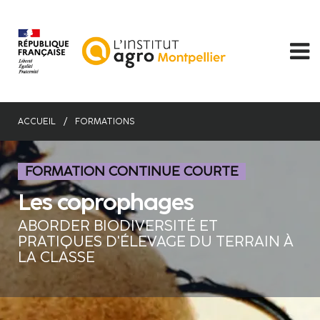
Aller
au
contenu
principal
ACCUEIL
FORMATIONS
FORMATION CONTINUE COURTE
Les coprophages
ABORDER BIODIVERSITÉ ET
PRATIQUES D'ÉLEVAGE DU TERRAIN À
LA CLASSE