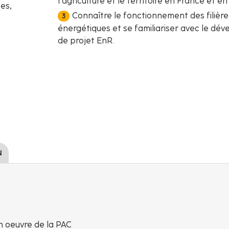
l’agriculture et le territoire en France et e
es,
Connaître le fonctionnement des filière
énergétiques et se familiariser avec le d
de projet EnR.
N
en oeuvre de la PAC