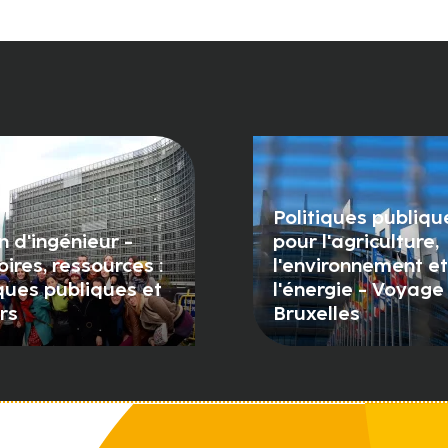
Politiques publiqu
n d'ingénieur -
pour l'agriculture,
oires, ressources :
l'environnement et
iques publiques et
l'énergie - Voyage
rs
Bruxelles