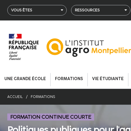
Aller
au
VOUS ÊTES
RESSOURCES
contenu
principal
UNE GRANDE ÉCOLE
FORMATIONS
VIE ÉTUDIANTE
ACCUEIL
FORMATIONS
FORMATION CONTINUE COURTE
Politiques publiques pour l'ag