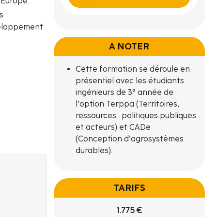
n Europe.
s
éveloppement
A NOTER
Cette formation se déroule en
présentiel avec les étudiants
ingénieurs de 3° année de
l’option Terppa (Territoires,
ressources : politiques publiques
et acteurs) et CADe
(Conception d’agrosystèmes
durables).
TARIFS
1.775 €