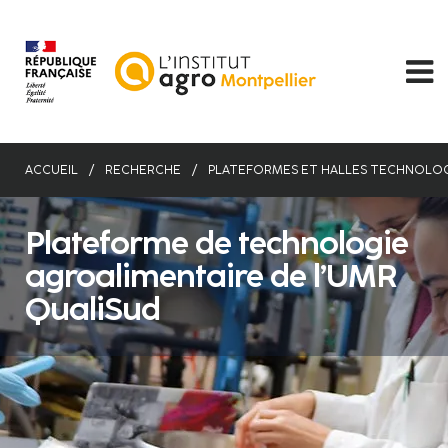
Aller
au
contenu
principal
ACCUEIL
RECHERCHE
PLATEFORMES ET HALLES TECHNOLO
Plateforme de technologie
agroalimentaire de l’UMR
QualiSud