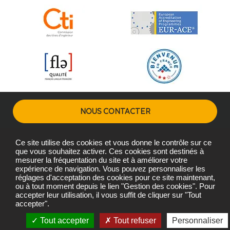
NOUS CONTACTER
Ce site utilise des cookies et vous donne le contrôle sur ce
Plans d'accès
Mentions légales
Gestion des cookies
que vous souhaitez activer. Ces cookies sont destinés à
mesurer la fréquentation du site et à améliorer votre
expérience de navigation. Vous pouvez personnaliser les
réglages d'acceptation des cookies pour ce site maintenant,
Copyright © L'Institut Agro Montpellier 2026
ou à tout moment depuis le lien "Gestion des cookies". Pour
L'Institut Agro Montpellier, une école de L'Institut Agro - Institut
accepter leur utilisation, il vous suffit de cliquer sur "Tout
accepter".
national d'enseignement supérieur pour l'agriculture,
l'alimentation et l'environnement
Tout accepter
Tout refuser
Personnaliser