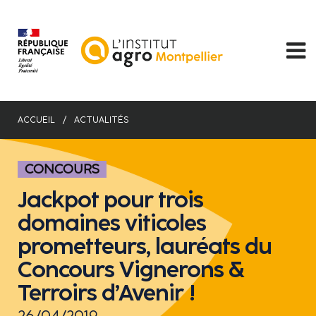
Aller
au
contenu
principal
ACCUEIL
ACTUALITÉS
CONCOURS
Jackpot pour trois
domaines viticoles
prometteurs, lauréats du
Concours Vignerons &
Terroirs d’Avenir !
26/04/2019