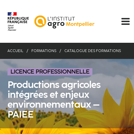
Aller
au
contenu
principal
ACCUEIL
FORMATIONS
CATALOGUE DES FORMATIONS
LICENCE PROFESSIONNELLE
Productions agricoles
intégrées et enjeux
environnementaux –
PAIEE