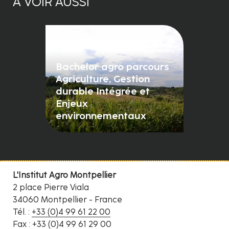
À VOIR AUSSI
Bachelor agro parcours
Agriculture, Gestion
durable Intégrée et
Enjeux
environnementaux
L'Institut Agro Montpellier
2 place Pierre Viala
34060 Montpellier - France
Tél. :
+33 (0)4 99 61 22 00
Fax : +33 (0)4 99 61 29 00