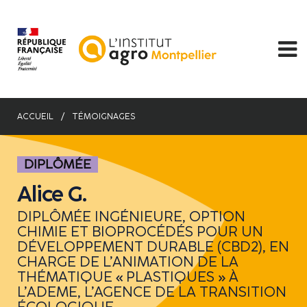
Aller
au
contenu
principal
ACCUEIL
TÉMOIGNAGES
DIPLÔMÉE
Alice G.
DIPLÔMÉE INGÉNIEURE, OPTION
CHIMIE ET BIOPROCÉDÉS POUR UN
DÉVELOPPEMENT DURABLE (CBD2), EN
CHARGE DE L’ANIMATION DE LA
THÉMATIQUE « PLASTIQUES » À
L’ADEME, L’AGENCE DE LA TRANSITION
ÉCOLOGIQUE