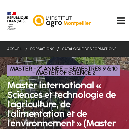
Aller
au
contenu
principal
ACCUEIL
FORMATIONS
CATALOGUE DES FORMATIONS
MASTER - 2° ANNÉE – SEMESTRES 9 & 10
- MASTER OF SCIENCE 2
Master international «
Sciences et technologie de
l'agriculture, de
l'alimentation et de
l'environnement » (Master