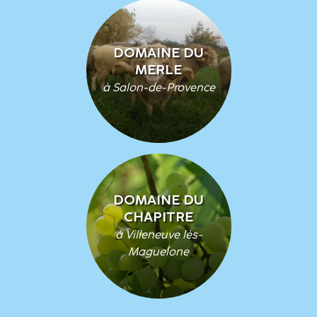
DOMAINE DU
MERLE
à Salon-de-Provence
DOMAINE DU
CHAPITRE
à Villeneuve lès-
Maguelone