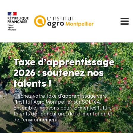
Aller
au
contenu
principal
Taxe d’apprentissage
2026 : soutenez nos
talents !
Fléchez votre taxe d’apprentissage vers
l’Institut Agro Montpellier sur SOLTéA.
Ensemble, innovons pour former les futurs
talents de l’agriculture, de l’alimentation et
de l’environnement.