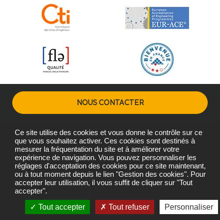
NOUS CONTACTER
Ce site utilise des cookies et vous donne le contrôle sur ce
Plans d'accès
Mentions légales
Gestion des cookies
que vous souhaitez activer. Ces cookies sont destinés à
mesurer la fréquentation du site et à améliorer votre
expérience de navigation. Vous pouvez personnaliser les
réglages d'acceptation des cookies pour ce site maintenant,
Copyright © L'Institut Agro Montpellier 2026
ou à tout moment depuis le lien "Gestion des cookies". Pour
L'Institut Agro Montpellier, une école de L'Institut Agro - Institut
accepter leur utilisation, il vous suffit de cliquer sur "Tout
accepter".
national d'enseignement supérieur pour l'agriculture,
l'alimentation et l'environnement
Tout accepter
Tout refuser
Personnaliser